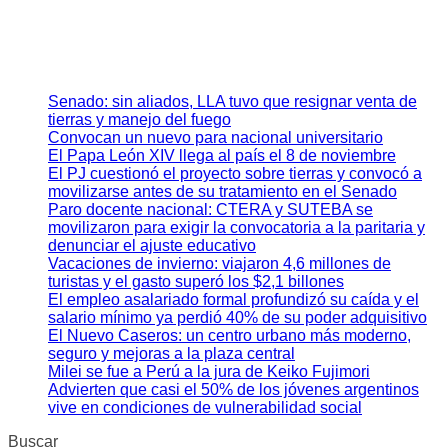
Senado: sin aliados, LLA tuvo que resignar venta de
tierras y manejo del fuego
Convocan un nuevo para nacional universitario
El Papa León XIV llega al país el 8 de noviembre
El PJ cuestionó el proyecto sobre tierras y convocó a
movilizarse antes de su tratamiento en el Senado
Paro docente nacional: CTERA y SUTEBA se
movilizaron para exigir la convocatoria a la paritaria y
denunciar el ajuste educativo
Vacaciones de invierno: viajaron 4,6 millones de
turistas y el gasto superó los $2,1 billones
El empleo asalariado formal profundizó su caída y el
salario mínimo ya perdió 40% de su poder adquisitivo
El Nuevo Caseros: un centro urbano más moderno,
seguro y mejoras a la plaza central
Milei se fue a Perú a la jura de Keiko Fujimori
Advierten que casi el 50% de los jóvenes argentinos
vive en condiciones de vulnerabilidad social
Buscar