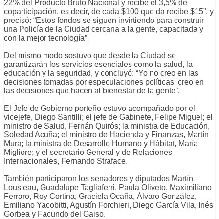
22% del Producto Bruto Nacional y recibe el 3,5% de
coparticipación, es decir, de cada $100 que da recibe $15”, y
precisó: “Estos fondos se siguen invirtiendo para construir
una Policía de la Ciudad cercana a la gente, capacitada y
con la mejor tecnología”.
Del mismo modo sostuvo que desde la Ciudad se
garantizarán los servicios esenciales como la salud, la
educación y la seguridad, y concluyó: “Yo no creo en las
decisiones tomadas por especulaciones políticas, creo en
las decisiones que hacen al bienestar de la gente”.
El Jefe de Gobierno porteño estuvo acompañado por el
vicejefe, Diego Santilli; el jefe de Gabinete, Felipe Miguel; el
ministro de Salud, Fernán Quirós; la ministra de Educación,
Soledad Acuña; el ministro de Hacienda y Finanzas, Martín
Mura; la ministra de Desarrollo Humano y Hábitat, María
Migliore; y el secretario General y de Relaciones
Internacionales, Fernando Straface.
También participaron los senadores y diputados Martín
Lousteau, Guadalupe Tagliaferri, Paula Oliveto, Maximiliano
Ferraro, Roy Cortina, Graciela Ocaña, Álvaro González,
Emiliano Yacobitti, Agustín Forchieri, Diego García Vila, Inés
Gorbea y Facundo del Gaiso.