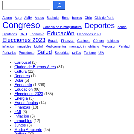
Aborto
Agro
AMIA
Anses
Bachelet
Bono
buitres
Chile
Club de París
Congreso
Deportes
Consejo de la magistratura
deuda
Educación
Diputados
DNU
Economía
Elecciones 2021
Elecciones 2023
Estado
Finanzas
Gabinete
Género
holdouts
inflación
inmuebles
kicillof
Medicamentos
mercado inmobiliario
Mercosur
Paridad
Salud
Paritarias
Presidente
Seguridad
tarifas
Turismo
UIA
Carrousel
(3)
Ciudad de Buenos Aires
(81)
Cultura
(22)
Deportes
(1)
Dólar
(6)
Economía
(1.396)
Educación
(86)
Elecciones 2023
(155)
Energía
(3)
Espectáculos
(14)
Finanzas
(18)
FMI
(3)
Inflación
(3)
Inmuebles
(12)
Juntos
(3)
Medio Ambiente
(45)