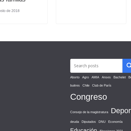
osto de 2018
Aborto
Agro
AMIA
Anses
Bachelet
B
buitres
Chile
Club de París
Congreso
Depor
Consejo de la magistratura
deuda
Diputados
DNU
Economía
Educación