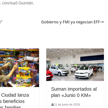
”, concluyó Guzmán.
s”
Gobierno y FMI ya negocian EFF
Suman importados al
 Ciudad lanza
plan «Junio 0 KM»
 beneficios
11 de junio de 2019
as familias