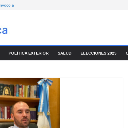
onvocó a
enado
movilizaron para
ar el ajuste
de turistas y el
io
mbre
POLÍTICA EXTERIOR
SALUD
ELECCIONES 2023