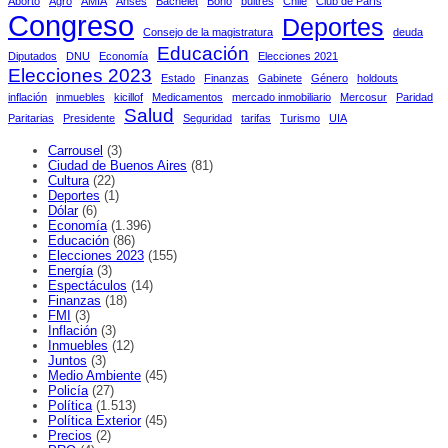
Aborto
Agro
AMIA
Anses
Bachelet
Bono
buitres
Chile
Club de París
Congreso
Deportes
Consejo de la magistratura
deuda
Educación
Diputados
DNU
Economía
Elecciones 2021
Elecciones 2023
Estado
Finanzas
Gabinete
Género
holdouts
inflación
inmuebles
kicillof
Medicamentos
mercado inmobiliario
Mercosur
Paridad
Salud
Paritarias
Presidente
Seguridad
tarifas
Turismo
UIA
Carrousel
(3)
Ciudad de Buenos Aires
(81)
Cultura
(22)
Deportes
(1)
Dólar
(6)
Economía
(1.396)
Educación
(86)
Elecciones 2023
(155)
Energía
(3)
Espectáculos
(14)
Finanzas
(18)
FMI
(3)
Inflación
(3)
Inmuebles
(12)
Juntos
(3)
Medio Ambiente
(45)
Policía
(27)
Política
(1.513)
Política Exterior
(45)
Precios
(2)