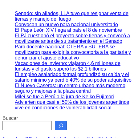
Senado: sin aliados, LLA tuvo que resignar venta de
tierras y manejo del fuego
Convocan un nuevo para nacional universitario
El Papa León XIV llega al país el 8 de noviembre
El PJ cuestionó el proyecto sobre tierras y convocó a
movilizarse antes de su tratamiento en el Senado
Paro docente nacional: CTERA y SUTEBA se
movilizaron para exigir la convocatoria a la paritaria y
denunciar el ajuste educativo
Vacaciones de invierno: viajaron 4,6 millones de
turistas y el gasto superó los $2,1 billones
El empleo asalariado formal profundizó su caída y el
salario mínimo ya perdió 40% de su poder adquisitivo
El Nuevo Caseros: un centro urbano más moderno,
seguro y mejoras a la plaza central
Milei se fue a Perú a la jura de Keiko Fujimori
Advierten que casi el 50% de los jóvenes argentinos
vive en condiciones de vulnerabilidad social
Buscar