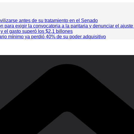
vilizarse antes de su tratamiento en el Senado
ra exigir la convocatoria a la paritaria y denunciar el ajuste
 y el gasto superó los $2,1 billones
lario mínimo ya perdió 40% de su poder adquisitivo