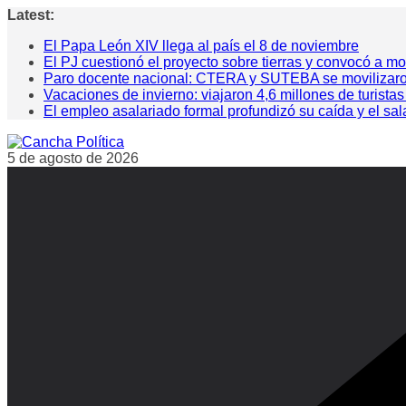
Saltar
Latest:
al
El Papa León XIV llega al país el 8 de noviembre
contenido
El PJ cuestionó el proyecto sobre tierras y convocó a mo
Paro docente nacional: CTERA y SUTEBA se movilizaron pa
Vacaciones de invierno: viajaron 4,6 millones de turistas
El empleo asalariado formal profundizó su caída y el sa
5 de agosto de 2026