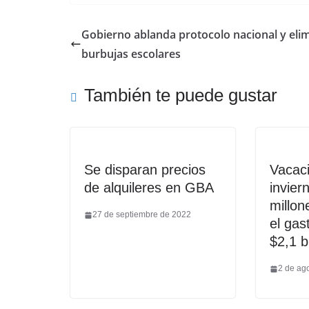
Gobierno ablanda protocolo nacional y eli
burbujas escolares
También te puede gustar
Se disparan precios
Vacac
de alquileres en GBA
invier
millon
27 de septiembre de 2022
el gas
$2,1 b
2 de ag