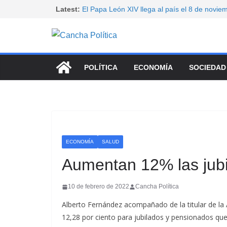
Saltar
Latest:
El Papa León XIV llega al país el 8 de novie
El PJ cuestionó el proyecto sobre tierras y c
al
movilizarse antes de su tratamiento en el S
contenido
Paro docente nacional: CTERA y SUTEBA se 
exigir la convocatoria a la paritaria y denunci
educativo
POLÍTICA
ECONOMÍA
SOCIEDAD
Senado: sin aliados, LLA tuvo que resignar ve
manejo del fuego
Convocan un nuevo para nacional universitar
ECONOMÍA
SALUD
Aumentan 12% las jubi
10 de febrero de 2022
Cancha Política
Alberto Fernández acompañado de la titular de l
12,28 por ciento para jubilados y pensionados que