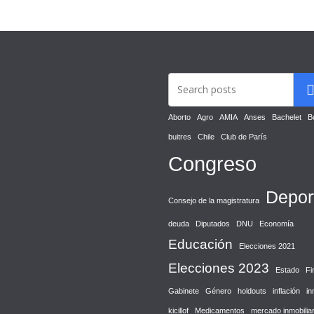
Aborto
Agro
AMIA
Anses
Bachelet
B
buitres
Chile
Club de París
Congreso
Depor
Consejo de la magistratura
deuda
Diputados
DNU
Economía
Educación
Elecciones 2021
Elecciones 2023
Estado
Fi
Gabinete
Género
holdouts
inflación
in
kicillof
Medicamentos
mercado inmobiliar