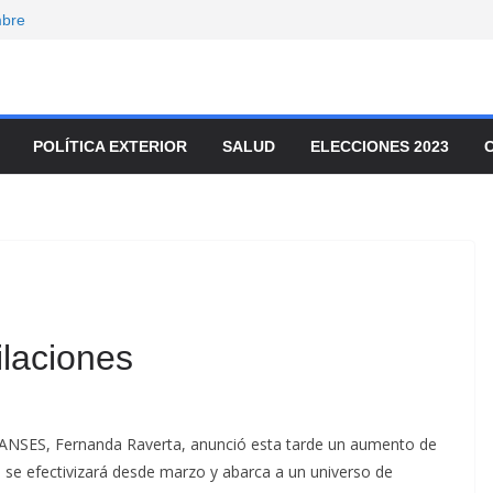
mbre
onvocó a
enado
movilizaron para
ar el ajuste
POLÍTICA EXTERIOR
SALUD
ELECCIONES 2023
nta de tierras y
io
laciones
a ANSES, Fernanda Raverta, anunció esta tarde un aumento de
 se efectivizará desde marzo y abarca a un universo de