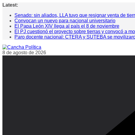
Saltar
Latest:
al
Senado: sin aliados, LLA tuvo que resignar venta de tier
contenido
Convocan un nuevo para nacional universitario
El Papa León XIV llega al país el 8 de noviembre
El PJ cuestionó el proyecto sobre tierras y convocó a mo
Paro docente nacional: CTERA y SUTEBA se movilizaron pa
8 de agosto de 2026