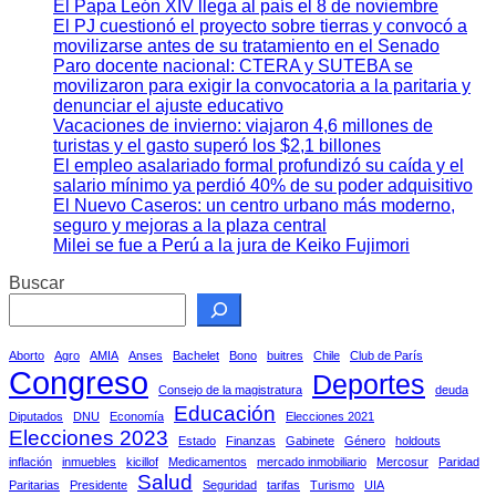
El Papa León XIV llega al país el 8 de noviembre
El PJ cuestionó el proyecto sobre tierras y convocó a
movilizarse antes de su tratamiento en el Senado
Paro docente nacional: CTERA y SUTEBA se
movilizaron para exigir la convocatoria a la paritaria y
denunciar el ajuste educativo
Vacaciones de invierno: viajaron 4,6 millones de
turistas y el gasto superó los $2,1 billones
El empleo asalariado formal profundizó su caída y el
salario mínimo ya perdió 40% de su poder adquisitivo
El Nuevo Caseros: un centro urbano más moderno,
seguro y mejoras a la plaza central
Milei se fue a Perú a la jura de Keiko Fujimori
Buscar
Aborto
Agro
AMIA
Anses
Bachelet
Bono
buitres
Chile
Club de París
Congreso
Deportes
Consejo de la magistratura
deuda
Educación
Diputados
DNU
Economía
Elecciones 2021
Elecciones 2023
Estado
Finanzas
Gabinete
Género
holdouts
inflación
inmuebles
kicillof
Medicamentos
mercado inmobiliario
Mercosur
Paridad
Salud
Paritarias
Presidente
Seguridad
tarifas
Turismo
UIA