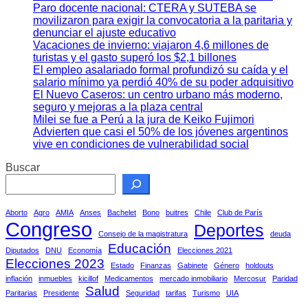
Paro docente nacional: CTERA y SUTEBA se
movilizaron para exigir la convocatoria a la paritaria y
denunciar el ajuste educativo
Vacaciones de invierno: viajaron 4,6 millones de
turistas y el gasto superó los $2,1 billones
El empleo asalariado formal profundizó su caída y el
salario mínimo ya perdió 40% de su poder adquisitivo
El Nuevo Caseros: un centro urbano más moderno,
seguro y mejoras a la plaza central
Milei se fue a Perú a la jura de Keiko Fujimori
Advierten que casi el 50% de los jóvenes argentinos
vive en condiciones de vulnerabilidad social
Buscar
Aborto
Agro
AMIA
Anses
Bachelet
Bono
buitres
Chile
Club de París
Congreso
Deportes
Consejo de la magistratura
deuda
Educación
Diputados
DNU
Economía
Elecciones 2021
Elecciones 2023
Estado
Finanzas
Gabinete
Género
holdouts
inflación
inmuebles
kicillof
Medicamentos
mercado inmobiliario
Mercosur
Paridad
Salud
Paritarias
Presidente
Seguridad
tarifas
Turismo
UIA