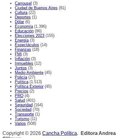
Carrousel
(3)
Ciudad de Buenos Aires
(81)
Cultura
(22)
Deportes
(1)
Dólar
(6)
Economía
(1.396)
Educación
(86)
Elecciones 2023
(155)
Energía
(3)
Espectáculos
(14)
Finanzas
(18)
FMI
(3)
Inflación
(3)
Inmuebles
(12)
Juntos
(3)
Medio Ambiente
(45)
Policía
(27)
Política
(1.513)
Política Exterior
(45)
Precios
(2)
PRO
(4)
Salud
(401)
Seguridad
(164)
Sociedad
(70)
Transporte
(1)
Turismo
(11)
Varios
(508)
Copyright © 2026
Cancha Política
.
Editora Andrea