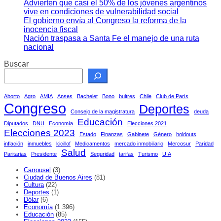
Advierten que casi el 50% de los jóvenes argentinos
vive en condiciones de vulnerabilidad social
El gobierno envía al Congreso la reforma de la
inocencia fiscal
Nación traspasa a Santa Fe el manejo de una ruta
nacional
Buscar
Aborto
Agro
AMIA
Anses
Bachelet
Bono
buitres
Chile
Club de París
Congreso
Deportes
Consejo de la magistratura
deuda
Educación
Diputados
DNU
Economía
Elecciones 2021
Elecciones 2023
Estado
Finanzas
Gabinete
Género
holdouts
inflación
inmuebles
kicillof
Medicamentos
mercado inmobiliario
Mercosur
Paridad
Salud
Paritarias
Presidente
Seguridad
tarifas
Turismo
UIA
Carrousel
(3)
Ciudad de Buenos Aires
(81)
Cultura
(22)
Deportes
(1)
Dólar
(6)
Economía
(1.396)
Educación
(85)