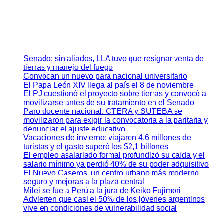
Senado: sin aliados, LLA tuvo que resignar venta de
tierras y manejo del fuego
Convocan un nuevo para nacional universitario
El Papa León XIV llega al país el 8 de noviembre
El PJ cuestionó el proyecto sobre tierras y convocó a
movilizarse antes de su tratamiento en el Senado
Paro docente nacional: CTERA y SUTEBA se
movilizaron para exigir la convocatoria a la paritaria y
denunciar el ajuste educativo
Vacaciones de invierno: viajaron 4,6 millones de
turistas y el gasto superó los $2,1 billones
El empleo asalariado formal profundizó su caída y el
salario mínimo ya perdió 40% de su poder adquisitivo
El Nuevo Caseros: un centro urbano más moderno,
seguro y mejoras a la plaza central
Milei se fue a Perú a la jura de Keiko Fujimori
Advierten que casi el 50% de los jóvenes argentinos
vive en condiciones de vulnerabilidad social