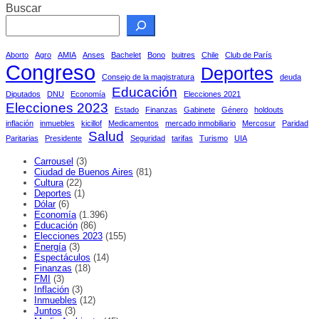
Buscar
Aborto
Agro
AMIA
Anses
Bachelet
Bono
buitres
Chile
Club de París
Congreso
Deportes
Consejo de la magistratura
deuda
Educación
Diputados
DNU
Economía
Elecciones 2021
Elecciones 2023
Estado
Finanzas
Gabinete
Género
holdouts
inflación
inmuebles
kicillof
Medicamentos
mercado inmobiliario
Mercosur
Paridad
Salud
Paritarias
Presidente
Seguridad
tarifas
Turismo
UIA
Carrousel
(3)
Ciudad de Buenos Aires
(81)
Cultura
(22)
Deportes
(1)
Dólar
(6)
Economía
(1.396)
Educación
(86)
Elecciones 2023
(155)
Energía
(3)
Espectáculos
(14)
Finanzas
(18)
FMI
(3)
Inflación
(3)
Inmuebles
(12)
Juntos
(3)