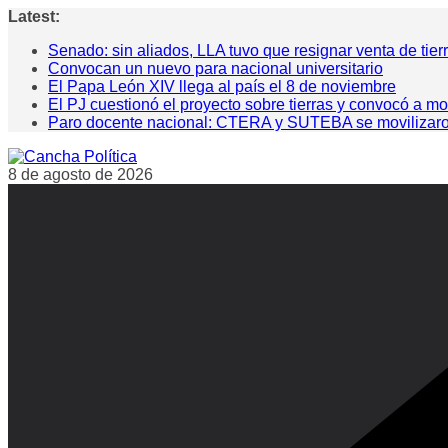
Saltar
Latest:
al
Senado: sin aliados, LLA tuvo que resignar venta de tier
contenido
Convocan un nuevo para nacional universitario
El Papa León XIV llega al país el 8 de noviembre
El PJ cuestionó el proyecto sobre tierras y convocó a mo
Paro docente nacional: CTERA y SUTEBA se movilizaron pa
8 de agosto de 2026