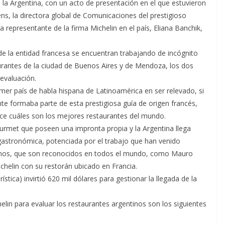
la Argentina, con un acto de presentación en el que estuvieron
s, la directora global de Comunicaciones del prestigioso
representante de la firma Michelin en el país, Eliana Banchik,
e la entidad francesa se encuentran trabajando de incógnito
urantes de la ciudad de Buenos Aires y de Mendoza, los dos
 evaluación.
imer país de habla hispana de Latinoamérica en ser relevado, si
te formaba parte de esta prestigiosa guía de origen francés,
ece cuáles son los mejores restaurantes del mundo.
ourmet que poseen una impronta propia y la Argentina llega
gastronómica, potenciada por el trabajo que han venido
tinos, que son reconocidos en todos el mundo, como Mauro
chelin con su restorán ubicado en Francia.
tica) invirtió 620 mil dólares para gestionar la llegada de la
helin para evaluar los restaurantes argentinos son los siguientes