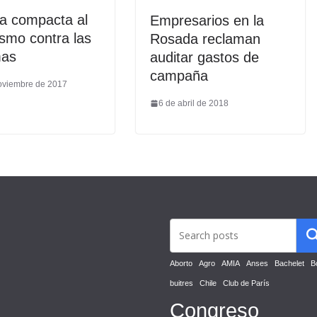
na compacta al
Empresarios en la
smo contra las
Rosada reclaman
mas
auditar gastos de
campaña
oviembre de 2017
6 de abril de 2018
Aborto
Agro
AMIA
Anses
Bachelet
B
buitres
Chile
Club de París
Congreso