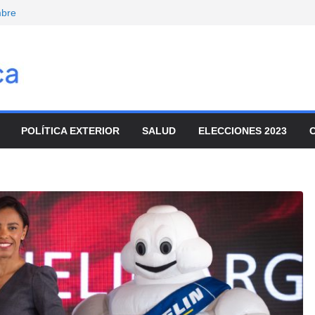
mbre
onvocó a
enado
movilizaron para
ar el ajuste
nta de tierras y
io
POLÍTICA EXTERIOR
SALUD
ELECCIONES 2023