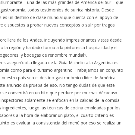
eslumbrante – una de las más grandes de América del Sur – que
 gastronomía, todos testimonios de su rica historia. Desde
s es un destino de clase mundial que cuenta con el apoyo de
re dispuestos a probar nuevos conceptos o salir por tragos
rdillera de los Andes, incluyendo impresionantes vistas desde
do la región y ha dado forma a la pintoresca hospitalidad y el
acogedores, y bodegas de renombre mundial».
ns aseguró: «La llegada de la Guía Michelin a la Argentina es
nomía como para el turismo argentino. Trabajamos en conjunto
ue nuestro país sea el destino gastronómico líder de América
este anuncio da prueba de eso. No tengo dudas de que este
 se convertirá en un hito que perdure por muchas décadas».
 inspectores solamente se enfocan en la calidad de la comida
los ingredientes, luego las técnicas de cocina empleadas por los
abores a la hora de elaborar un plato, el cuarto criterio es
quinto es evaluar la consistencia del menú por eso se realiza un
.