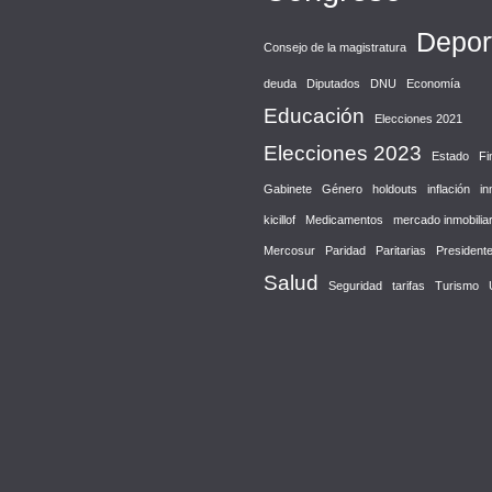
Depor
Consejo de la magistratura
deuda
Diputados
DNU
Economía
Educación
Elecciones 2021
Elecciones 2023
Estado
Fi
Gabinete
Género
holdouts
inflación
in
kicillof
Medicamentos
mercado inmobiliar
Mercosur
Paridad
Paritarias
President
Salud
Seguridad
tarifas
Turismo