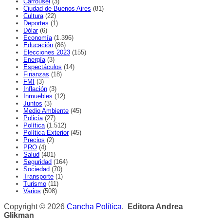
Carrousel
(3)
Ciudad de Buenos Aires
(81)
Cultura
(22)
Deportes
(1)
Dólar
(6)
Economía
(1.396)
Educación
(86)
Elecciones 2023
(155)
Energía
(3)
Espectáculos
(14)
Finanzas
(18)
FMI
(3)
Inflación
(3)
Inmuebles
(12)
Juntos
(3)
Medio Ambiente
(45)
Policía
(27)
Política
(1.512)
Política Exterior
(45)
Precios
(2)
PRO
(4)
Salud
(401)
Seguridad
(164)
Sociedad
(70)
Transporte
(1)
Turismo
(11)
Varios
(508)
Copyright © 2026
Cancha Política
.
Editora Andrea
Glikman