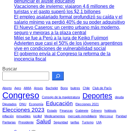
denunciar el ajuste educativo
Vacaciones de invierno: viajaron 4,6 millones de
turistas y el gasto superó los $2,1 billones
El empleo asalariado formal profundizó su caída y el
salario mínimo ya perdió 40% de su poder adquisitivo
El Nuevo Caseros: un centro urbano más moderno,
seguro y mejoras a la plaza central
Milei se fue a Perú a la jura de Keiko Fujimori
Advierten que casi el 50% de los jóvenes argentinos
vive en condiciones de vulnerabilidad social
El gobierno envía al Congreso la reforma de la
inocencia fiscal
Buscar
Aborto
Agro
AMIA
Anses
Bachelet
Bono
buitres
Chile
Club de París
Congreso
Deportes
Consejo de la magistratura
deuda
Educación
Diputados
DNU
Economía
Elecciones 2021
Elecciones 2023
Estado
Finanzas
Gabinete
Género
holdouts
inflación
inmuebles
kicillof
Medicamentos
mercado inmobiliario
Mercosur
Paridad
Salud
Paritarias
Presidente
Seguridad
tarifas
Turismo
UIA