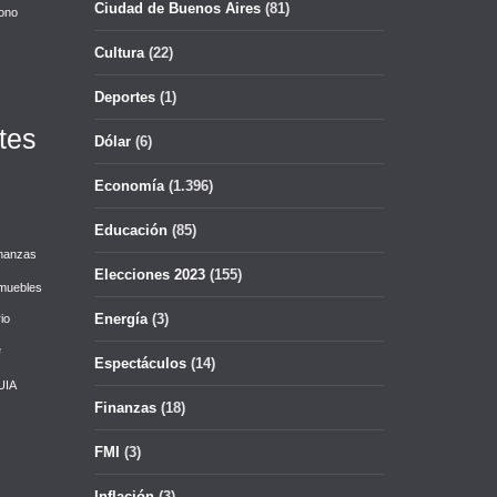
Ciudad de Buenos Aires
(81)
ono
Cultura
(22)
Deportes
(1)
tes
Dólar
(6)
Economía
(1.396)
Educación
(85)
nanzas
Elecciones 2023
(155)
muebles
Energía
(3)
io
e
Espectáculos
(14)
UIA
Finanzas
(18)
FMI
(3)
Inflación
(3)