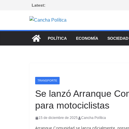
Saltar
Latest:
al
contenido
POLÍTICA
ECONOMÍA
SOCIEDAD
TRANSPORTE
Se lanzó Arranque Com
para motociclistas
15 de diciembre de 2025
Cancha Política
Arranque Comunidad se lanza oficialmente, presen