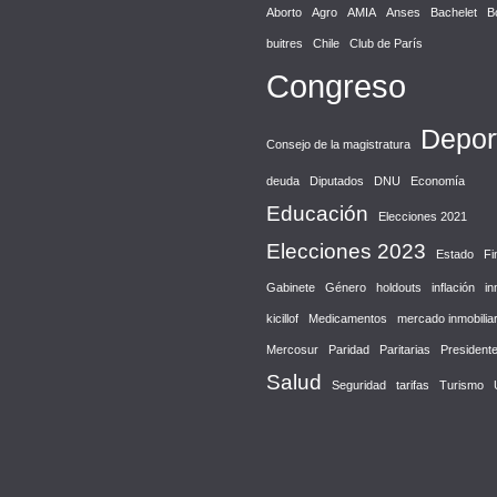
Aborto
Agro
AMIA
Anses
Bachelet
B
buitres
Chile
Club de París
Congreso
Depor
Consejo de la magistratura
deuda
Diputados
DNU
Economía
Educación
Elecciones 2021
Elecciones 2023
Estado
Fi
Gabinete
Género
holdouts
inflación
in
kicillof
Medicamentos
mercado inmobiliar
Mercosur
Paridad
Paritarias
President
Salud
Seguridad
tarifas
Turismo