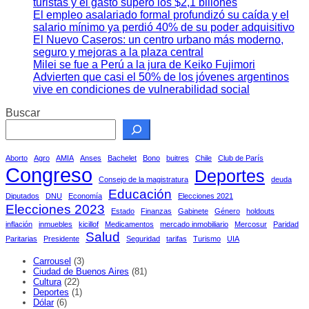
turistas y el gasto superó los $2,1 billones
El empleo asalariado formal profundizó su caída y el
salario mínimo ya perdió 40% de su poder adquisitivo
El Nuevo Caseros: un centro urbano más moderno,
seguro y mejoras a la plaza central
Milei se fue a Perú a la jura de Keiko Fujimori
Advierten que casi el 50% de los jóvenes argentinos
vive en condiciones de vulnerabilidad social
Buscar
Aborto
Agro
AMIA
Anses
Bachelet
Bono
buitres
Chile
Club de París
Congreso
Deportes
Consejo de la magistratura
deuda
Educación
Diputados
DNU
Economía
Elecciones 2021
Elecciones 2023
Estado
Finanzas
Gabinete
Género
holdouts
inflación
inmuebles
kicillof
Medicamentos
mercado inmobiliario
Mercosur
Paridad
Salud
Paritarias
Presidente
Seguridad
tarifas
Turismo
UIA
Carrousel
(3)
Ciudad de Buenos Aires
(81)
Cultura
(22)
Deportes
(1)
Dólar
(6)