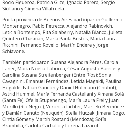
Rocío Figueroa, Patricia Glize, Ignacio Parera, Sergio
Siciliano y Gimena Villafruela.
Por la provincia de Buenos Aires participaron Guillermo
Montenegro, Pablo Petrecca, Alejandro Rabinovich,
Leticia Bontempo, Rita Salaberry, Natalia Blanco, Julieta
Quintero Chasman, María Paula Bustos, María Laura
Ricchini, Fernando Rovello, Martín Endere y Jorge
Schiavone.
También participaron Susana Alejandra Pérez, Carola
Laner, María Noelia Taborda, César Augusto Barrios y
Carolina Susana Streitenberger (Entre Ríos); Sonia
Cavagnini, Emanuel Fernández, Leticia Magaldi, Paulina
Hogalde, Fabián Gandon y Daniel Hollmann (Chubut);
Astrid Hummel, María Fernanda Castellani y Ximena Solá
(Santa Fe); Ofelia Stupenengo, María Laura Frei y Juan
Murillo (Río Negro); Verónica Lichter, Marcelo Bermúdez
y Damián Canuto (Neuquén); Stella Huczak, Jimena Cogo,
Cintia Gómez y Martín Rostand (Mendoza); Sofía
Brambilla, Carlota Carballo y Lorena Lazaroff