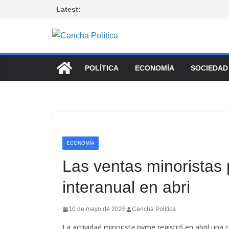
Saltar
Latest:
al
contenido
POLÍTICA
ECONOMÍA
SOCIEDAD
ECONOMÍA
Las ventas minorista
interanual en abri
10 de mayo de 2026
Cancha Política
La actividad minorista pyme registró en abril una 