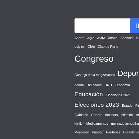
Aborto
Agro
AMIA
Anses
Bachelet
B
buitres
Chile
Club de París
Congreso
Depor
Consejo de la magistratura
deuda
Diputados
DNU
Economía
Educación
Elecciones 2021
Elecciones 2023
Estado
Fi
Gabinete
Género
holdouts
inflación
in
kicillof
Medicamentos
mercado inmobiliar
Mercosur
Paridad
Paritarias
President