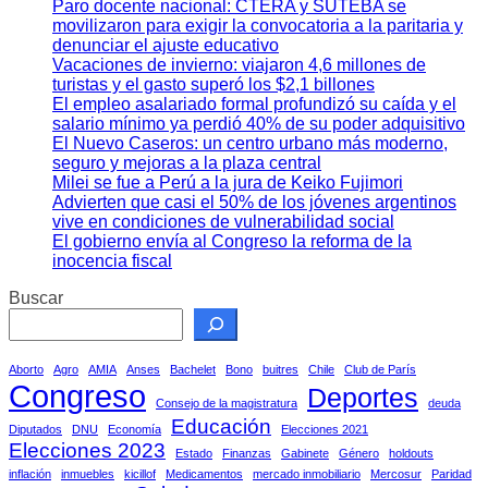
Paro docente nacional: CTERA y SUTEBA se
movilizaron para exigir la convocatoria a la paritaria y
denunciar el ajuste educativo
Vacaciones de invierno: viajaron 4,6 millones de
turistas y el gasto superó los $2,1 billones
El empleo asalariado formal profundizó su caída y el
salario mínimo ya perdió 40% de su poder adquisitivo
El Nuevo Caseros: un centro urbano más moderno,
seguro y mejoras a la plaza central
Milei se fue a Perú a la jura de Keiko Fujimori
Advierten que casi el 50% de los jóvenes argentinos
vive en condiciones de vulnerabilidad social
El gobierno envía al Congreso la reforma de la
inocencia fiscal
Buscar
Aborto
Agro
AMIA
Anses
Bachelet
Bono
buitres
Chile
Club de París
Congreso
Deportes
Consejo de la magistratura
deuda
Educación
Diputados
DNU
Economía
Elecciones 2021
Elecciones 2023
Estado
Finanzas
Gabinete
Género
holdouts
inflación
inmuebles
kicillof
Medicamentos
mercado inmobiliario
Mercosur
Paridad