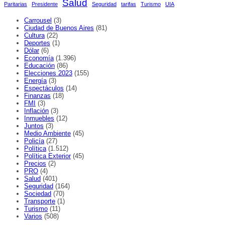
Salud
Paritarias
Presidente
Seguridad
tarifas
Turismo
UIA
Carrousel
(3)
Ciudad de Buenos Aires
(81)
Cultura
(22)
Deportes
(1)
Dólar
(6)
Economía
(1.396)
Educación
(86)
Elecciones 2023
(155)
Energía
(3)
Espectáculos
(14)
Finanzas
(18)
FMI
(3)
Inflación
(3)
Inmuebles
(12)
Juntos
(3)
Medio Ambiente
(45)
Policía
(27)
Política
(1.512)
Política Exterior
(45)
Precios
(2)
PRO
(4)
Salud
(401)
Seguridad
(164)
Sociedad
(70)
Transporte
(1)
Turismo
(11)
Varios
(508)