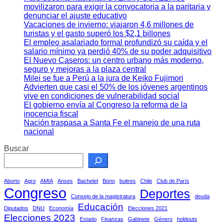
movilizaron para exigir la convocatoria a la paritaria y
denunciar el ajuste educativo
Vacaciones de invierno: viajaron 4,6 millones de
turistas y el gasto superó los $2,1 billones
El empleo asalariado formal profundizó su caída y el
salario mínimo ya perdió 40% de su poder adquisitivo
El Nuevo Caseros: un centro urbano más moderno,
seguro y mejoras a la plaza central
Milei se fue a Perú a la jura de Keiko Fujimori
Advierten que casi el 50% de los jóvenes argentinos
vive en condiciones de vulnerabilidad social
El gobierno envía al Congreso la reforma de la
inocencia fiscal
Nación traspasa a Santa Fe el manejo de una ruta
nacional
Buscar
Aborto
Agro
AMIA
Anses
Bachelet
Bono
buitres
Chile
Club de París
Congreso
Deportes
Consejo de la magistratura
deuda
Educación
Diputados
DNU
Economía
Elecciones 2021
Elecciones 2023
Estado
Finanzas
Gabinete
Género
holdouts