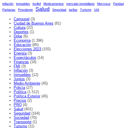
inflación
inmuebles
kicillof
Medicamentos
mercado inmobiliario
Mercosur
Paridad
Salud
Paritarias
Presidente
Seguridad
tarifas
Turismo
UIA
Carrousel
(3)
Ciudad de Buenos Aires
(81)
Cultura
(22)
Deportes
(1)
Dólar
(6)
Economía
(1.396)
Educación
(85)
Elecciones 2023
(155)
Energía
(3)
Espectáculos
(14)
Finanzas
(18)
FMI
(3)
Inflación
(3)
Inmuebles
(12)
Juntos
(3)
Medio Ambiente
(45)
Policía
(27)
Política
(1.512)
Política Exterior
(45)
Precios
(2)
PRO
(4)
Salud
(401)
Seguridad
(164)
Sociedad
(70)
Transporte
(1)
Turismo
(11)